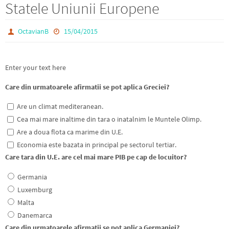
Statele Uniunii Europene
OctavianB
15/04/2015
Enter your text here
Care din urmatoarele afirmatii se pot aplica Greciei?
Are un climat mediteranean.
Cea mai mare inaltime din tara o inatalnim le Muntele Olimp.
Are a doua flota ca marime din U.E.
Economia este bazata in principal pe sectorul tertiar.
Care tara din U.E. are cel mai mare PIB pe cap de locuitor?
Germania
Luxemburg
Malta
Danemarca
Care din urmatoarele afirmatii se pot aplica Germaniei?