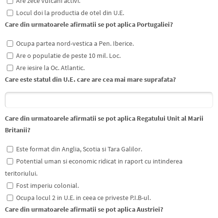
Are zece vulcani activi.
Locul doi la productia de otel din U.E.
Care din urmatoarele afirmatii se pot aplica Portugaliei?
Ocupa partea nord-vestica a Pen. Iberice.
Are o populatie de peste 10 mil. Loc.
Are iesire la Oc. Atlantic.
Care este statul din U.E. care are cea mai mare suprafata?
Care din urmatoarele afirmatii se pot aplica Regatului Unit al Marii
Britanii?
Este format din Anglia, Scotia si Tara Galilor.
Potential uman si economic ridicat in raport cu intinderea
teritoriului.
Fost imperiu colonial.
Ocupa locul 2 in U.E. in ceea ce priveste P.I.B-ul.
Care din urmatoarele afirmatii se pot aplica Austriei?