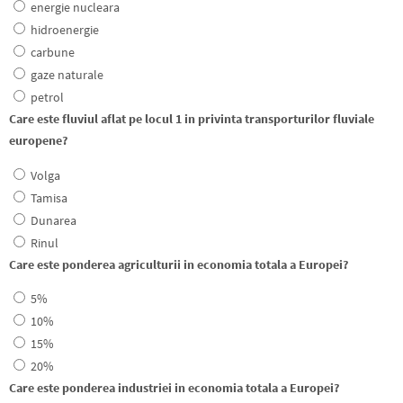
energie nucleara
hidroenergie
carbune
gaze naturale
petrol
Care este fluviul aflat pe locul 1 in privinta transporturilor fluviale
europene?
Volga
Tamisa
Dunarea
Rinul
Care este ponderea agriculturii in economia totala a Europei?
5%
10%
15%
20%
Care este ponderea industriei in economia totala a Europei?