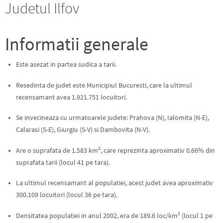
Judetul Ilfov
Informatii generale
Este asezat in partea sudica a tarii.
Resedinta de judet este Municipiul Bucuresti, care la ultimul
recensamant avea 1.921.751 locuitori.
Se invecineaza cu urmatoarele judete: Prahova (N), Ialomita (N-E),
Calarasi (S-E), Giurgiu (S-V) si Dambovita (N-V).
2
Are o suprafata de 1.583 km
, care reprezinta aproximativ 0.66% din
suprafata tarii (locul 41 pe tara).
La ultimul recensamant al populatiei, acest judet avea aproximativ
300.109 locuitori (locul 36 pe tara).
2
Densitatea populatiei in anul 2002, era de 189.6 loc/km
(locul 1 pe