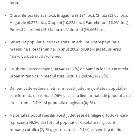
tara).
Orase: Buftea (20.328 loc.), Bragadiru (8.184 loc.), Chitila (12.65 loc.),
Magurele (9.274 loc.), Otopeni (10.225 loc.), Pantelimon (16.031 loc.),
Popesti-Leordeni (15.114 loc.) si Voluntari (29.995 loc.).
Structura populatiei pe sexe arata un echilibru intre populatia
masculina si cea feminina. In anul 2002 locuitorii judetului erau
49.3% barbati si 50.7% femei.
La ultimul recensamant, 30.548 (10.2%) de oameni locuiau in mediul
urban in timp ce in mediul rural locuiau 269.561 (89.8%).
Din punct de vedere al etniei, in acest judet majoritatea populatiei
este formata din romani (96%), aceasta fiind urmata de populatia de
etnie rroma (3,7%) si populatia maghiara (0,1%).
Majoritatea populatiei din acest judet este de religie ortodoxa, care
reprezinta 96,5% din totalul populatiei. Celelalte religii sunt:
romano-catolica (2,1%), greco-catolica (0,1%), adventista de ziua