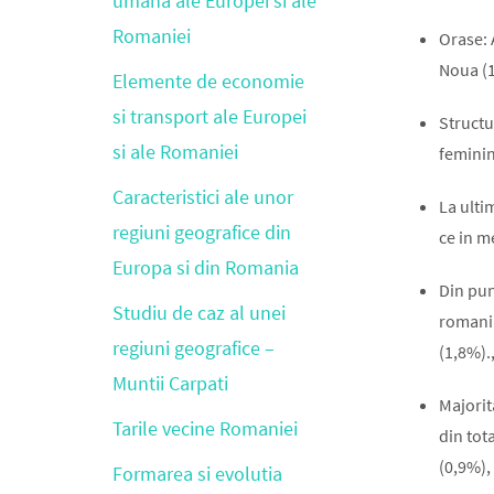
umana ale Europei si ale
Romaniei
Orase: 
Noua (13
Elemente de economie
si transport ale Europei
Structu
si ale Romaniei
feminin
Caracteristici ale unor
La ulti
regiuni geografice din
ce in m
Europa si din Romania
Din pun
Studiu de caz al unei
romani 
regiuni geografice –
(1,8%).
Muntii Carpati
Majorit
Tarile vecine Romaniei
din tot
(0,9%),
Formarea si evolutia