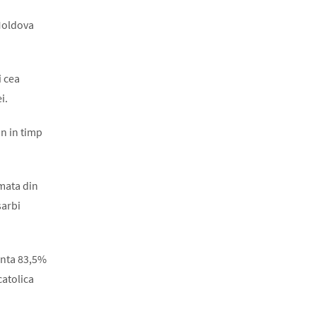
 Moldova
i cea
i.
n in timp
rmata din
sarbi
zinta 83,5%
catolica