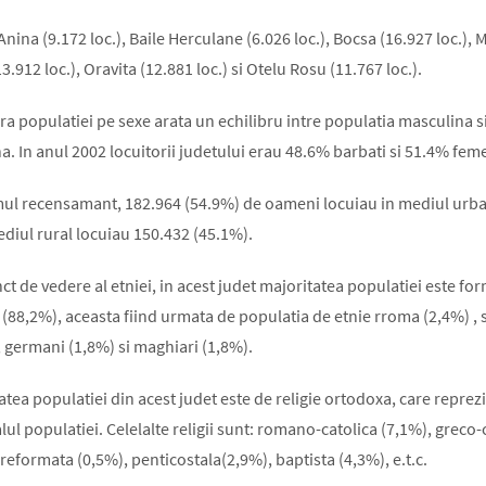
Anina (9.172 loc.), Baile Herculane (6.026 loc.), Bocsa (16.927 loc.),
.912 loc.), Oravita (12.881 loc.) si Otelu Rosu (11.767 loc.).
ra populatiei pe sexe arata un echilibru intre populatia masculina s
a. In anul 2002 locuitorii judetului erau 48.6% barbati si 51.4% feme
mul recensamant, 182.964 (54.9%) de oameni locuiau in mediul urba
ediul rural locuiau 150.432 (45.1%).
ct de vedere al etniei, in acest judet majoritatea populatiei este fo
(88,2%), aceasta fiind urmata de populatia de etnie rroma (2,4%) , 
, germani (1,8%) si maghiari (1,8%).
atea populatiei din acest judet este de religie ortodoxa, care repre
alul populatiei. Celelalte religii sunt: romano-catolica (7,1%), greco-
 reformata (0,5%), penticostala(2,9%), baptista (4,3%), e.t.c.