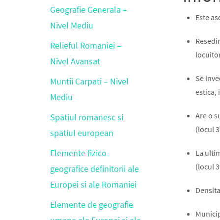
Geografie Generala –
Este ase
Nivel Mediu
Resedin
Relieful Romaniei –
locuitor
Nivel Avansat
Se inve
Muntii Carpati – Nivel
estica, 
Mediu
Are o s
Spatiul romanesc si
(locul 3
spatiul european
Elemente fizico-
La ulti
(locul 3
geografice definitorii ale
Europei si ale Romaniei
Densita
Elemente de geografie
Municipi