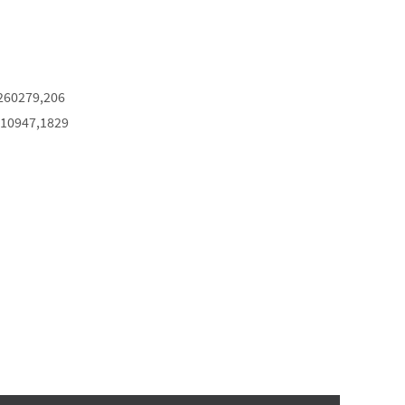
260279,206
210947,1829