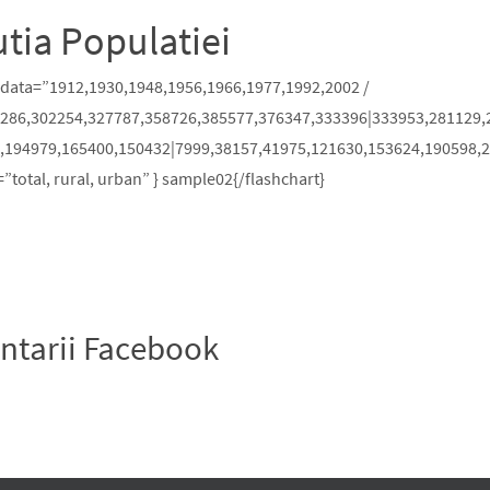
tia Populatiei
t data=”1912,1930,1948,1956,1966,1977,1992,2002 /
286,302254,327787,358726,385577,376347,333396|333953,281129,
,194979,165400,150432|7999,38157,41975,121630,153624,190598,
”total, rural, urban” } sample02{/flashchart}
tarii Facebook