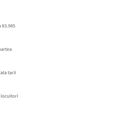
a 83.985
partea
ta tarii
locuitori