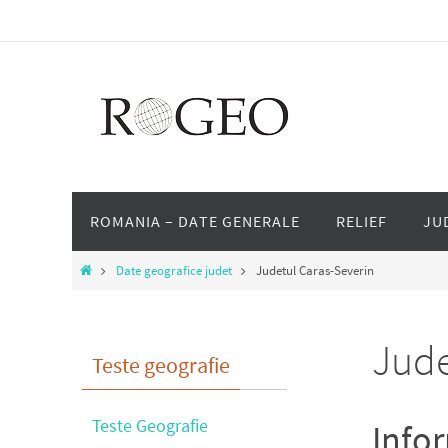
Skip
to
content
Skip
ROMANIA – DATE GENERALE
RELIEF
JU
to
content
Home
Date geografice judet
Judetul Caras-Severin
Jude
Teste geografie
Teste Geografie
Infor