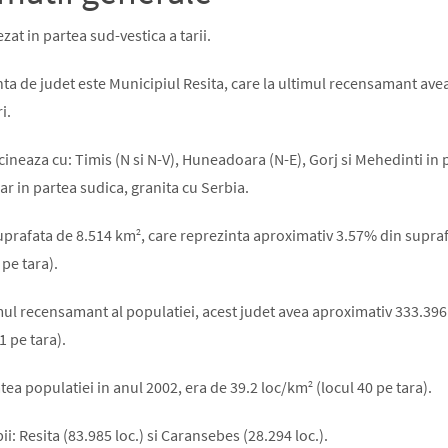
zat in partea sud-vestica a tarii.
ta de judet este Municipiul Resita, care la ultimul recensamant ave
i.
cineaza cu: Timis (N si N-V), Huneadoara (N-E), Gorj si Mehedinti in 
iar in partea sudica, granita cu Serbia.
2
uprafata de 8.514 km
, care reprezinta aproximativ 3.57% din suprafa
 pe tara).
mul recensamant al populatiei, acest judet avea aproximativ 333.396 
1 pe tara).
2
tea populatiei in anul 2002, era de 39.2 loc/km
(locul 40 pe tara).
i: Resita (83.985 loc.) si Caransebes (28.294 loc.).